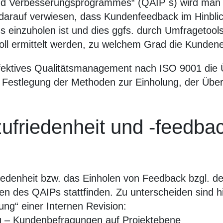
nd Verbesserungsprogrammes“ (QAIP´s) wird man fü
arauf verwiesen, dass Kundenfeedback im Hinblick
ms einzuholen ist und dies ggfs. durch Umfragetoo
oll ermittelt werden, zu welchem Grad die Kundene
effektives Qualitätsmanagement nach ISO 9001 di
e Festlegung der Methoden zur Einholung, der Üb
ufriedenheit und -feedb
denheit bzw. das Einholen von Feedback bzgl. der
n des QAIPs stattfinden. Zu unterscheiden sind hi
ung“ einer Internen Revision:
– Kundenbefragungen auf Projektebene