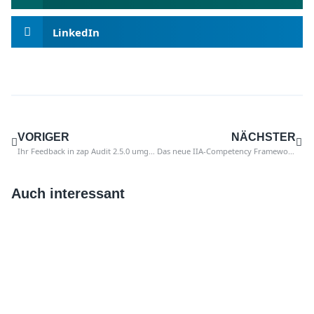
LinkedIn
VORIGER
NÄCHSTER
Ihr Feedback in zap Audit 2.5.0 umgesetzt: Ihre Arbeit jetzt einfacher
Das neue IIA-Competency Framework: Kann der Revisor der Zukunft davon profitieren?
Auch interessant