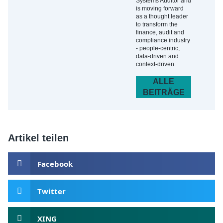
Systems Auditor and
is moving forward
as a thought leader
to transform the
finance, audit and
compliance industry
- people-centric,
data-driven and
context-driven.
ALLE
BEITRÄGE
Artikel teilen
Facebook
Twitter
XING