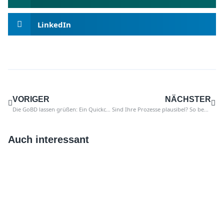
LinkedIn
VORIGER
NÄCHSTER
Die GoBD lassen grüßen: Ein Quickcheck für Ihren SAP Buchungsstoff
Sind Ihre Prozesse plausibel? So bekommen Sie es automatisiert heraus
Auch interessant